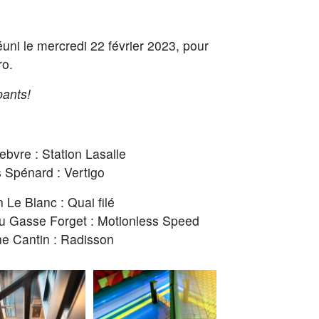
éuni le mercredi 22 février 2023, pour
ro
.
pants!
bvre : Station Lasalle
 Spénard : Vertigo
Le Blanc : Quai filé
eu Gasse Forget : Motionless Speed
e Cantin : Radisson