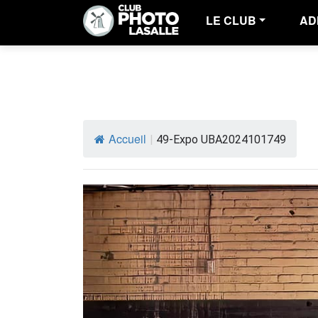
LE CLUB
AD
Accueil
|
49-Expo UBA2024101749